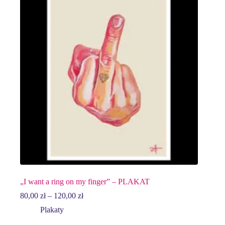
„I want a ring on my finger” – PLAKAT
Zakres
80,00
zł
–
120,00
zł
cen:
Plakaty
od
80,00 zł