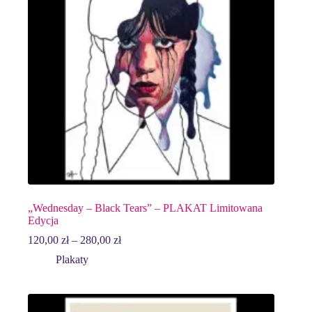
„Wednesday – Black Tears” – PLAKAT Limitowana
Edycja
Zakres
120,00
zł
–
280,00
zł
cen:
Plakaty
od
120,00 zł
do
280,00 zł