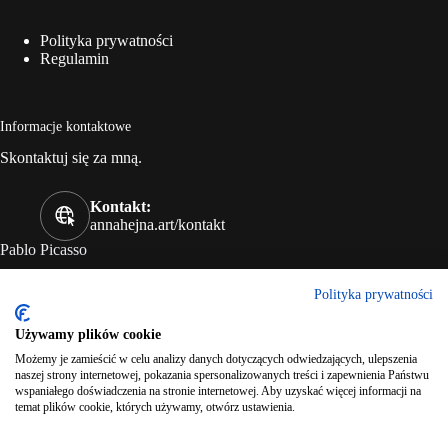
Polityka prywatności
Regulamin
Informacje kontaktowe
Skontaktuj się za mną.
Kontakt:
annahejna.art/kontakt
Pablo Picasso
„Każde dziecko jest artystą. Wyzwaniem jest pozostać artystą,
Polityka prywatności
kiedy się dorośnie”
Używamy plików cookie
Możemy je zamieścić w celu analizy danych dotyczących odwiedzających, ulepszenia
Charles Bukowski
naszej strony internetowej, pokazania spersonalizowanych treści i zapewnienia Państwu
wspaniałego doświadczenia na stronie internetowej. Aby uzyskać więcej informacji na
„Intelektualista to człowiek mówiący zawile o rzeczach
temat plików cookie, których używamy, otwórz ustawienia.
prostych;
artysta – to człowieka mówiący prosto o rzeczach zawiłych”.