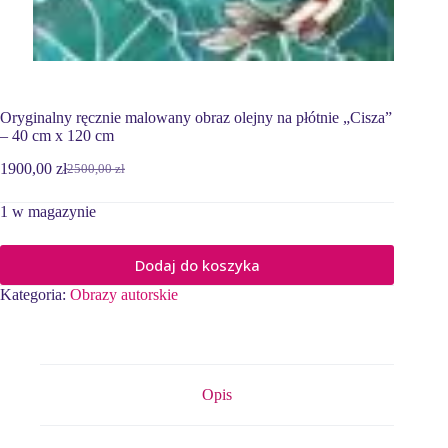
Oryginalny ręcznie malowany obraz olejny na płótnie „Cisza”
– 40 cm x 120 cm
1900,00
zł
2500,00
zł
Pierwotna
Aktualna
cena
cena
1 w magazynie
wynosiła:
wynosi:
2500,00 zł.
1900,00 zł.
Dodaj do koszyka
Kategoria:
Obrazy autorskie
Opis