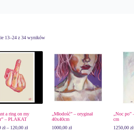
ie 13–24 z 34 wyników
nt a ring on my
„Młodość” – oryginał
„Noc po” 
er” – PLAKAT
40x40cm
cm
Zakres
0
zł
–
120,00
zł
1000,00
zł
1250,00
zł
cen: