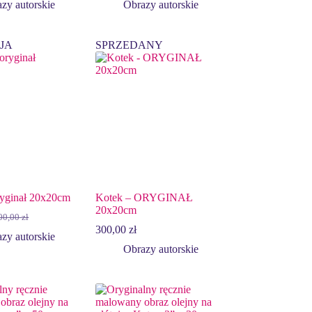
zy autorskie
Obrazy autorskie
JA
SPRZEDANY
ryginał 20x20cm
Kotek – ORYGINAŁ
20x20cm
00,00
zł
erwotna
tualna
300,00
zł
na
na
zy autorskie
nosiła:
nosi:
Obrazy autorskie
0,00 zł.
0,00 zł.