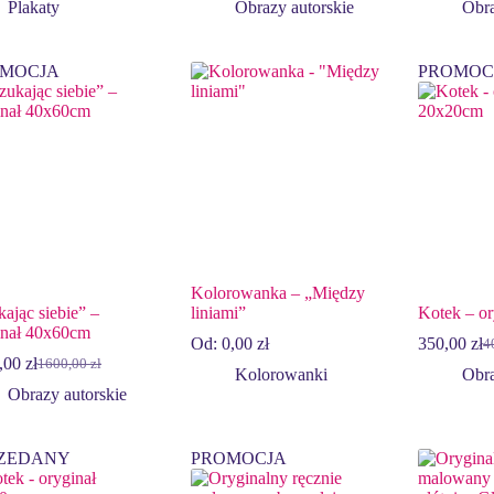
Plakaty
Obrazy autorskie
Obra
od
80,00 zł
do
MOCJA
PROMOC
120,00 zł
Kolorowanka – „Między
ając siebie” –
liniami”
Kotek – o
inał 40x60cm
Od:
0,00
zł
350,00
zł
4
Pi
Ak
,00
zł
1600,00
zł
Pierwotna
Aktualna
ce
ce
Kolorowanki
Obra
cena
cena
wy
wy
Obrazy autorskie
wynosiła:
wynosi:
40
35
1600,00 zł.
1200,00 zł.
ZEDANY
PROMOCJA