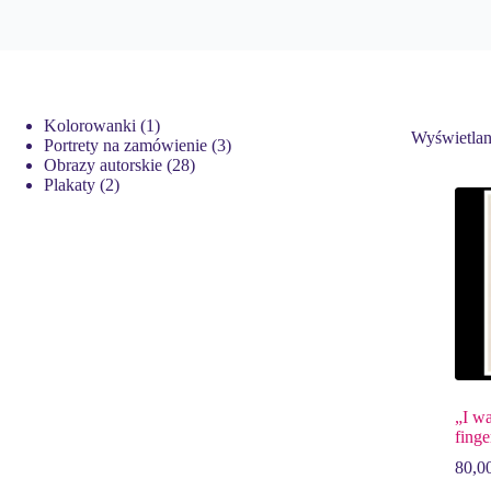
1
Kolorowanki
1
Wyświetlan
produkt
3
Portrety na zamówienie
3
28
produkty
Obrazy autorskie
28
2
produktów
Plakaty
2
produkty
„I wa
fing
80,0