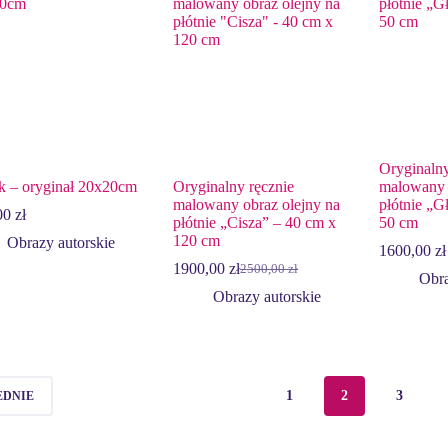
Oryginalny
k – oryginał 20x20cm
Oryginalny ręcznie
malowany 
malowany obraz olejny na
płótnie „G
00
zł
płótnie „Cisza” – 40 cm x
50 cm
120 cm
Obrazy autorskie
1600,00
zł
1900,00
zł
2500,00
zł
Pierwotna
Aktualna
Obra
cena
cena
Obrazy autorskie
wynosiła:
wynosi:
2500,00 zł.
1900,00 zł.
1
2
3
EDNIE